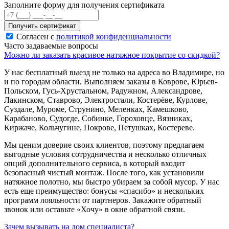
Заполните форму для получения сертификата
Получить сертификат
Согласен с
политикой конфиденциальности
Часто задаваемые вопросы
Можно ли заказать красивое натяжное покрытие со скидкой?
У нас бесплатный выезд не только на адреса во Владимире, но
и по городам области. Выполняем заказы в Коврове, Юрьев-
Польском, Гусь-Хрустальном, Радужном, Александрове,
Лакинском, Ставрово, Электростали, Костерёве, Курлове,
Суздале, Муроме, Струнино, Меленках, Камешково,
Карабаново, Судогде, Собинке, Гороховце, Вязниках,
Киржаче, Кольчугине, Покрове, Петушках, Костереве.
Мы ценим доверие своих клиентов, поэтому предлагаем
выгодные условия сотрудничества и несколько отличных
опций дополнительного сервиса, в который входит
безопасный чистый монтаж. После того, как установили
натяжное полотно, мы быстро убираем за собой мусор. У нас
есть еще преимущество: бонусы «спасибо» и нескольких
программ лояльности от партнеров. Закажите обратный
звонок или оставьте «Хочу» в окне обратной связи.
Зачем вызывать на дом специалиста?