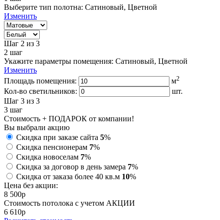
Выберите тип полотна:
Сатиновый, Цветной
Изменить
Шаг 2
из 3
2
шаг
Укажите параметры помещения:
Сатиновый, Цветной
Изменить
2
Площадь помещения:
м
Кол-во светильников:
шт.
Шаг 3
из 3
3
шаг
Стоимость + ПОДАРОК от компании!
Вы выбрали акцию
Скидка при заказе сайта
5
%
Скидка пенсионерам
7
%
Скидка новоселам
7
%
Скидка за договор в день замера
7
%
Скидка от заказа более 40 кв.м
10
%
Цена без акции:
8 500
p
Стоимость потолока с учетом АКЦИИ
6 610
p