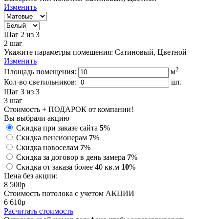
Изменить
Шаг 2
из 3
2
шаг
Укажите параметры помещения:
Сатиновый, Цветной
Изменить
2
Площадь помещения:
м
Кол-во светильников:
шт.
Шаг 3
из 3
3
шаг
Стоимость + ПОДАРОК от компании!
Вы выбрали акцию
Скидка при заказе сайта
5
%
Скидка пенсионерам
7
%
Скидка новоселам
7
%
Скидка за договор в день замера
7
%
Скидка от заказа более 40 кв.м
10
%
Цена без акции:
8 500
p
Стоимость потолока с учетом АКЦИИ
6 610
p
Расчитать стоимость