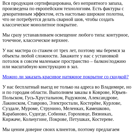
Вся продукция сертифицирована, без неприятного запаха,
произведена по европейским технологиям. Есть фактуры с
декоративным эффектом, есть настолько широкие полотна,
что не потребуется делать сварной шов, чтобы создать
классическое монолитное покрытие.
Мы сразу устанавливаем освещение любого типа: контурное,
точечное, классическое верхнее.
У нас мастера со стажем от трех лет, поэтому мы беремся за
объекты любой сложности. Закажите у нас с установкой
потолок в совсем маленькое пространство – балкон/лоджию
или масштабную конструкцию в зал.
Можно ли заказать красивое натяжное покрытие со скидкой?
У нас бесплатный выезд не только на адреса во Владимире, но
и по городам области. Выполняем заказы в Коврове, Юрьев-
Польском, Гусь-Хрустальном, Радужном, Александрове,
Лакинском, Ставрово, Электростали, Костерёве, Курлове,
Суздале, Муроме, Струнино, Меленках, Камешково,
Карабаново, Судогде, Собинке, Гороховце, Вязниках,
Киржаче, Кольчугине, Покрове, Петушках, Костереве.
Мы ценим доверие своих клиентов, поэтому предлагаем