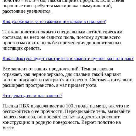
полотно – это 3-4 см, такова ширина профиля. Если стены
неровные или требуется маскировка коммуникаций,
расстояние увеличится.
​Как ухаживать за натяжным потолком в спальне?
Так как полотно покрыто специальным антистатическим
составом, на него не садится пыль, поэтому лучше всего
просто смахивать пыль без применения дополнительных
чистящих средств.
​Какая фактура будет смотреться в комнате лучше: мат или лак?
Все зависит от ваших предпочтений. Темная лаковая
отражает, как черное зеркало, для спальни такой вариант
вполне подходит и смотрится интересно. Светлая – визуально
расширяет пространство, а мат придает уюта.
​Что делать, если нас зальют?
Пленка ПВХ выдерживает до 100 л воды на метр, так что не
беспокойтесь о ее прочности. Перекрывайте течь, вызывайте
нашего мастера, он приедет, сольет жидкость, просушит
конструкцию и родную поверхность. Вернет полотно на
место.